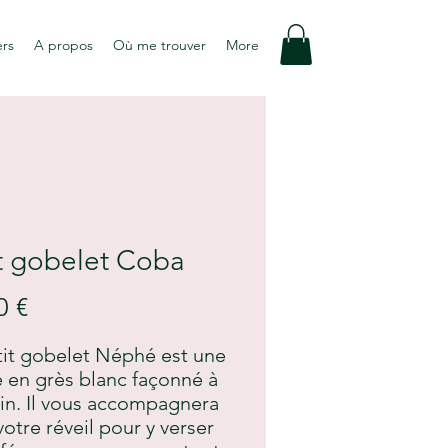
ers
A propos
Où me trouver
More
t gobelet Coba
Prix
0 €
tit gobelet Néphé est une
 en grès blanc façonné à
in. Il vous accompagnera
votre réveil pour y verser