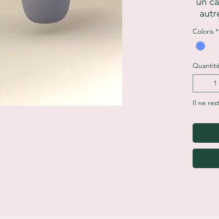
un ca
autr
Coloris
*
Quantit
Il ne res