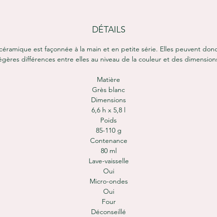
DÉTAILS
éramique est façonnée à la main et en petite série. Elles peuvent donc
égères différences entre elles au niveau de la couleur et des dimension
Matière
Grès blanc
Dimensions
6,6 h x 5,8 l
Poids
85-110 g
Contenance
80 ml
Lave-vaisselle
Oui
Micro-ondes
Oui
Four
Déconseillé