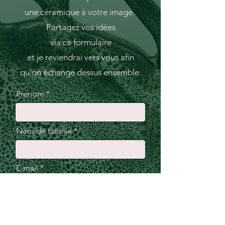
une céramique à votre image.
Partagez vos idées
via
ce formulaire
et je reviendrai
vers vous afin
qu'on échange dessus ensemble.
Prénom
Nom de famille
E-mail
Téléphone