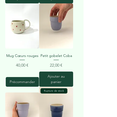
Mug Cœurs rouges
Petit gobelet Coba
Prix
Prix
40,00 €
22,00 €
Ajouter au
Précommander
panier
Rupture de stock