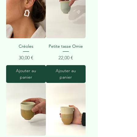
Créoles
Petite tasse Omie
Prix
Prix
30,00 €
22,00 €
Ajouter au
Ajouter au
panier
panier