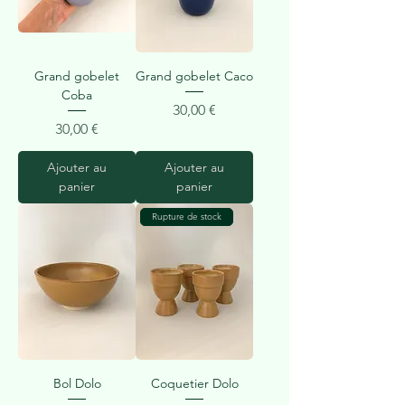
Grand gobelet
Grand gobelet Caco
Coba
Prix
30,00 €
Prix
30,00 €
Ajouter au
Ajouter au
panier
panier
Rupture de stock
Bol Dolo
Coquetier Dolo