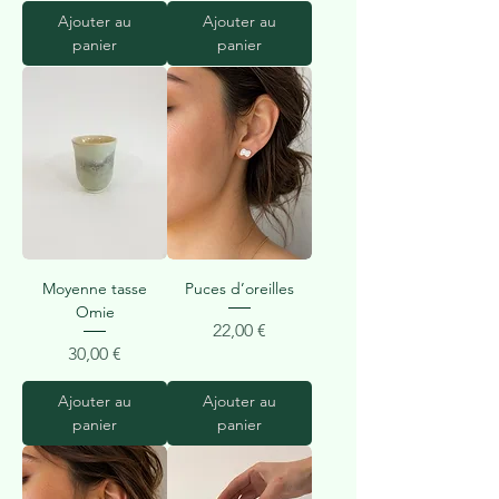
Ajouter au
Ajouter au
panier
panier
Moyenne tasse
Puces d’oreilles
Omie
Prix
22,00 €
Prix
30,00 €
Ajouter au
Ajouter au
panier
panier