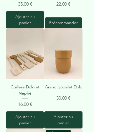
Prix
Prix
35,00 €
22,00 €
Ajouter au
panier
Précommander
Cuillère Dolo et
Grand gobelet Dolo
Néphé
Prix
30,00 €
Prix
16,00 €
Ajouter au
Ajouter au
panier
panier