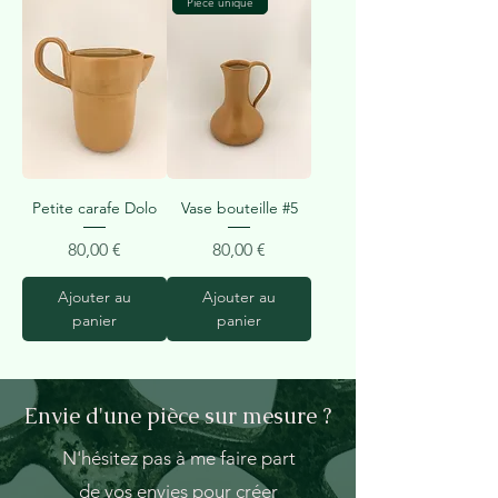
Pièce unique
Petite carafe Dolo
Vase bouteille #5
Prix
Prix
80,00 €
80,00 €
Ajouter au
Ajouter au
panier
panier
Envie d'une pièce sur mesure ?
N'hésitez pas à me faire part
de vos envies pour créer