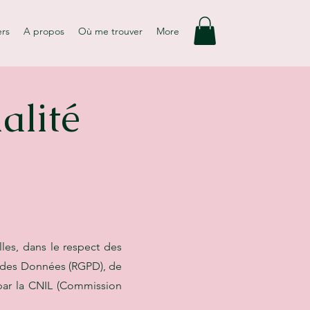
ers
A propos
Où me trouver
More
alité
es, dans le respect des
n des Données (RGPD), de
s par la CNIL (Commission